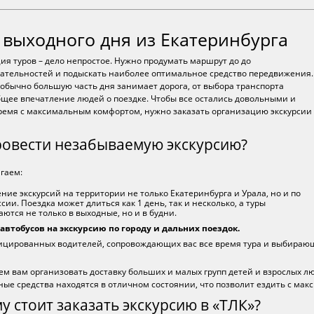
 выходного дня из Екатеринбурга
ия туров – дело непростое. Нужно продумать маршрут до до
ательностей и подыскать наиболее оптимальное средство передвижения.
 обычно большую часть дня занимает дорога, от выбора транспорта
бщее впечатление людей о поездке. Чтобы все остались довольными и
ремя с максимальным комфортом, нужно заказать организацию экскурсии
ровести незабываемую экскурсию?
гаем:
ние экскурсий на территории не только Екатеринбурга и Урала, но и по
ссии. Поездка может длиться как 1 день, так и несколько, а туры
аются не только в выходные, но и в будни.
автобусов на экскурсию по городу и дальних поездок.
цированных водителей, сопровождающих вас все время тура и выбираю
м вам организовать доставку больших и малых групп детей и взрослых лю
ные средства находятся в отличном состоянии, что позволит ездить с ма
у стоит заказать экскурсию в «ТЛК»?