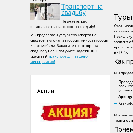
Транспорт на
свадьбу
Туры
Не знаете, как
Организац
организовать транспорт на свадьбу?
стопримеч
Мы предлагаем услуги транспорта на
Поскольку
свадьбе, включая автобусы, микроавтобусы
зависит о
и автомобили. Закажите транспорт на
провели в
свадьбе у нас и получите надежный и
в «ТЛК».
красивый
транспорт для вашего
Как п
мероприятия!
Мы предла
Проведе
всей Ро
Акции
устраив
Аренду 
Квалифи
Мы поможе
транспорт
Почем