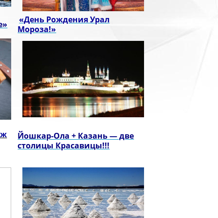
«День Рождения Урал
е»
Мороза!»
еж
Йошкар-Ола + Казань — две
столицы Красавицы!!!