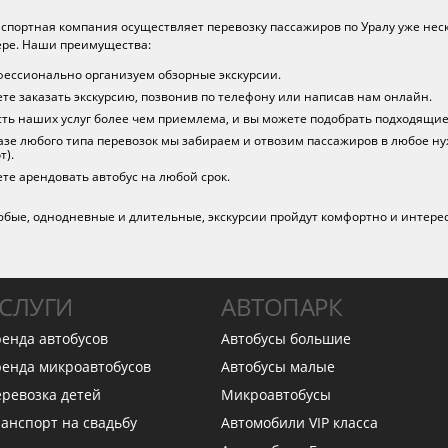
спортная компания осуществляет перевозку пассажиров по Уралу уже нес
ре. Наши преимущества:
ессионально организуем обзорные экскурсии.
те заказать экскурсию, позвонив по телефону или написав нам онлайн.
ть наших услуг более чем приемлема, и вы можете подобрать подходящие 
азе любого типа перевозок мы забираем и отвозим пассажиров в любое ну
т).
те арендовать автобус на любой срок.
юбые, однодневные и длительные, экскурсии пройдут комфортно и интере
СЛУГИ
АВТОПАРК
енда автобусов
Автобусы большие
енда микроавтобусов
Автобусы малые
ревозка детей
Микроавтобусы
анспорт на свадьбу
Автомобили VIP класса