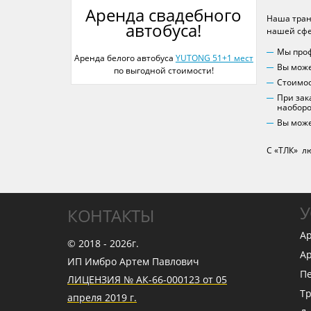
Аренда свадебного
Наша тран
автобуса!
нашей сфе
Мы проф
Аренда белого автобуса
YUTONG 51+1 мест
Вы може
по выгодной стоимости!
Стоимос
При зак
наоборо
Вы може
С «ТЛК» л
У
КОНТАКТЫ
Ар
© 2018 - 2026г.
Ар
ИП Имбро Артем Павлович
Пе
ЛИЦЕНЗИЯ № АК-66-000123 от 05
Тр
апреля 2019 г.