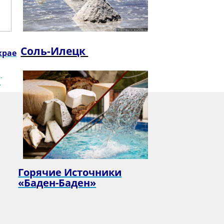
Соль-Илецк
крае
Горячие Источники
«Баден-Баден»